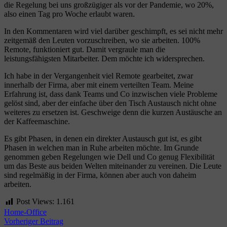
die Regelung bei uns großzügiger als vor der Pandemie, wo 20%,
also einen Tag pro Woche erlaubt waren.
In den Kommentaren wird viel darüber geschimpft, es sei nicht mehr
zeitgemäß den Leuten vorzuschreiben, wo sie arbeiten. 100%
Remote, funktioniert gut. Damit vergraule man die
leistungsfähigsten Mitarbeiter. Dem möchte ich widersprechen.
Ich habe in der Vergangenheit viel Remote gearbeitet, zwar
innerhalb der Firma, aber mit einem verteilten Team. Meine
Erfahrung ist, dass dank Teams und Co inzwischen viele Probleme
gelöst sind, aber der einfache über den Tisch Austausch nicht ohne
weiteres zu ersetzen ist. Geschweige denn die kurzen Austäusche an
der Kaffeemaschine.
Es gibt Phasen, in denen ein direkter Austausch gut ist, es gibt
Phasen in welchen man in Ruhe arbeiten möchte. Im Grunde
genommen geben Regelungen wie Dell und Co genug Flexibilität
um das Beste aus beiden Welten miteinander zu vereinen. Die Leute
sind regelmäßig in der Firma, können aber auch von daheim
arbeiten.
Post Views:
1.161
Home-Office
Beitragsnavigation
Vorheriger Beitrag