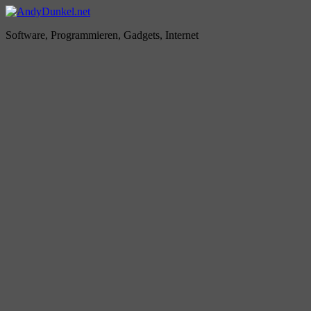
Zum
Inhalt
AndyDunkel.net
Software, Programmieren, Gadgets, Internet
springen