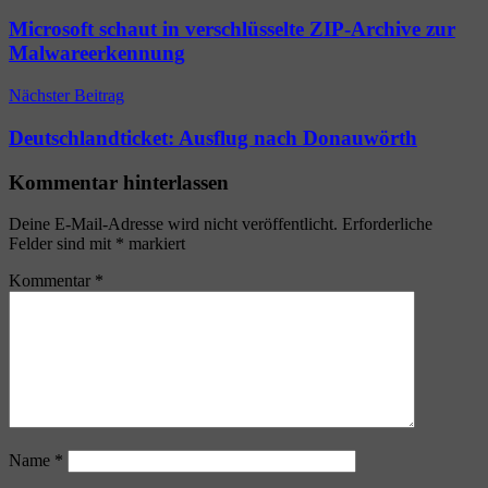
Microsoft schaut in verschlüsselte ZIP-Archive zur
Malwareerkennung
Nächster Beitrag
Deutschlandticket: Ausflug nach Donauwörth
Kommentar hinterlassen
Deine E-Mail-Adresse wird nicht veröffentlicht.
Erforderliche
Felder sind mit
*
markiert
Kommentar
*
Name
*