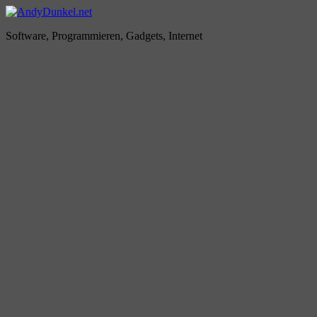
Zum
Inhalt
AndyDunkel.net
Software, Programmieren, Gadgets, Internet
springen