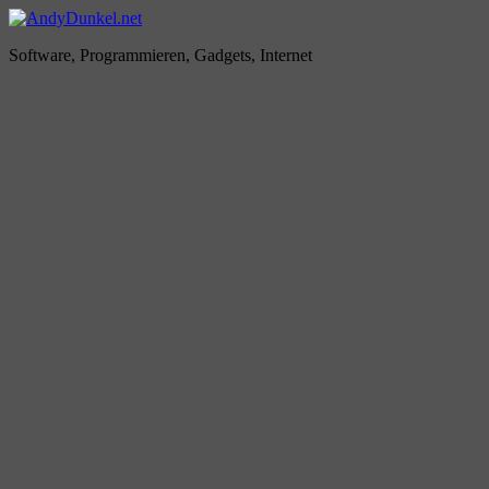
Zum
Inhalt
AndyDunkel.net
Software, Programmieren, Gadgets, Internet
springen