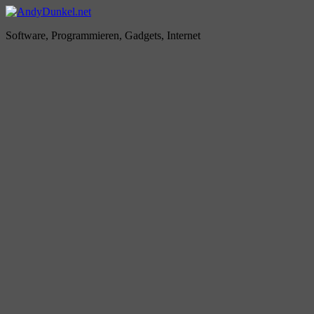
Zum
Inhalt
AndyDunkel.net
Software, Programmieren, Gadgets, Internet
springen