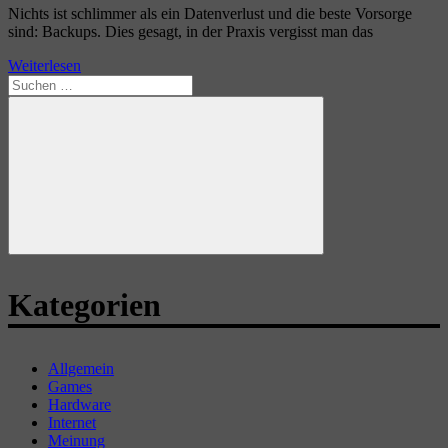
Nichts ist schlimmer als ein Datenverlust und die beste Vorsorge
sind: Backups. Dies gesagt, in der Praxis vergisst man das
Weiterlesen
Suchen
nach:
Suchen
Kategorien
Allgemein
Games
Hardware
Internet
Meinung