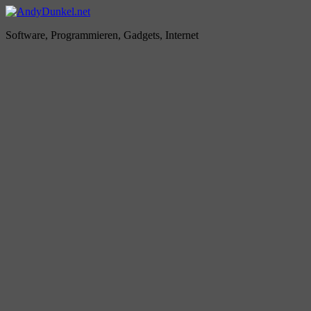
Zum
Inhalt
AndyDunkel.net
Software, Programmieren, Gadgets, Internet
springen