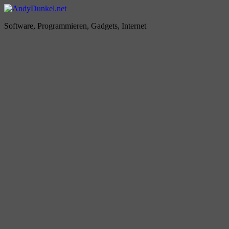
Zum
Inhalt
AndyDunkel.net
Software, Programmieren, Gadgets, Internet
springen