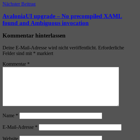
Nächster Beitrag
AvaloniaUI upgrade – No precompiled XAML
found and Ambiguous invocation
Kommentar hinterlassen
Deine E-Mail-Adresse wird nicht veröffentlicht.
Erforderliche
Felder sind mit
*
markiert
Kommentar
*
Name
*
E-Mail-Adresse
*
Website