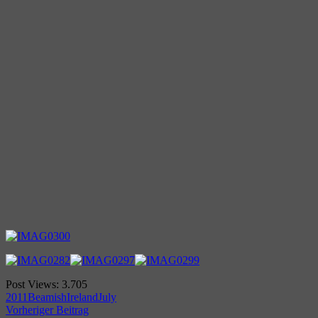
Post Views:
3.705
2011
Beamish
Ireland
July
Beitragsnavigation
Vorheriger Beitrag