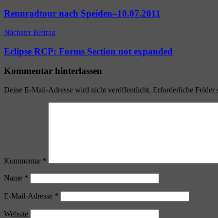
Rennradtour nach Speiden–10.07.2011
Nächster Beitrag
Eclipse RCP: Forms Section not expanded
Kommentar hinterlassen
Deine E-Mail-Adresse wird nicht veröffentlicht.
Erforderliche Felder 
Kommentar
*
Name
*
E-Mail-Adresse
*
Website