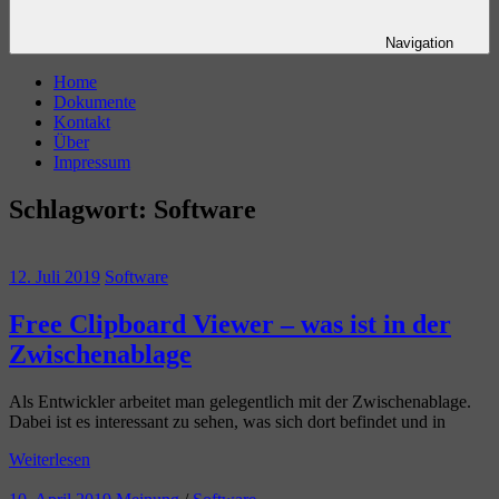
Navigation
Home
Dokumente
Kontakt
Über
Impressum
Schlagwort:
Software
12. Juli 2019
Software
Free Clipboard Viewer – was ist in der
Zwischenablage
Als Entwickler arbeitet man gelegentlich mit der Zwischenablage.
Dabei ist es interessant zu sehen, was sich dort befindet und in
Weiterlesen