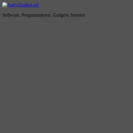
Zum
Inhalt
AndyDunkel.net
Software, Programmieren, Gadgets, Internet
springen