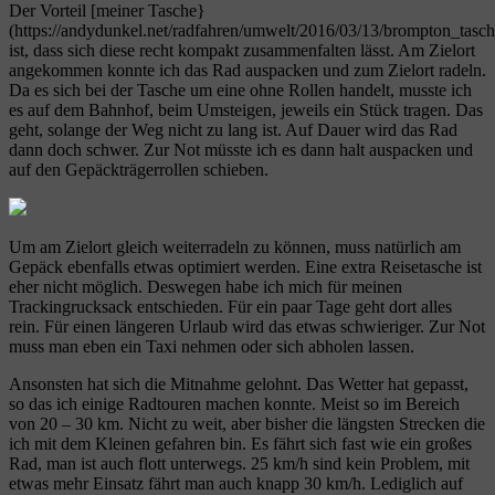
Der Vorteil [meiner Tasche}
(https://andydunkel.net/radfahren/umwelt/2016/03/13/brompton_tasch
ist, dass sich diese recht kompakt zusammenfalten lässt. Am Zielort
angekommen konnte ich das Rad auspacken und zum Zielort radeln.
Da es sich bei der Tasche um eine ohne Rollen handelt, musste ich
es auf dem Bahnhof, beim Umsteigen, jeweils ein Stück tragen. Das
geht, solange der Weg nicht zu lang ist. Auf Dauer wird das Rad
dann doch schwer. Zur Not müsste ich es dann halt auspacken und
auf den Gepäckträgerrollen schieben.
Um am Zielort gleich weiterradeln zu können, muss natürlich am
Gepäck ebenfalls etwas optimiert werden. Eine extra Reisetasche ist
eher nicht möglich. Deswegen habe ich mich für meinen
Trackingrucksack entschieden. Für ein paar Tage geht dort alles
rein. Für einen längeren Urlaub wird das etwas schwieriger. Zur Not
muss man eben ein Taxi nehmen oder sich abholen lassen.
Ansonsten hat sich die Mitnahme gelohnt. Das Wetter hat gepasst,
so das ich einige Radtouren machen konnte. Meist so im Bereich
von 20 – 30 km. Nicht zu weit, aber bisher die längsten Strecken die
ich mit dem Kleinen gefahren bin. Es fährt sich fast wie ein großes
Rad, man ist auch flott unterwegs. 25 km/h sind kein Problem, mit
etwas mehr Einsatz fährt man auch knapp 30 km/h. Lediglich auf