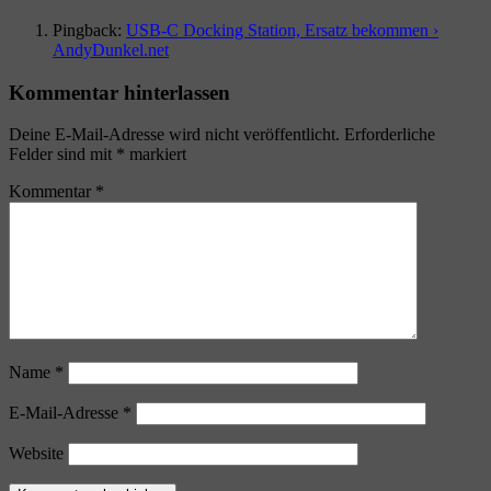
Pingback:
USB-C Docking Station, Ersatz bekommen ›
AndyDunkel.net
Kommentar hinterlassen
Deine E-Mail-Adresse wird nicht veröffentlicht.
Erforderliche
Felder sind mit
*
markiert
Kommentar
*
Name
*
E-Mail-Adresse
*
Website