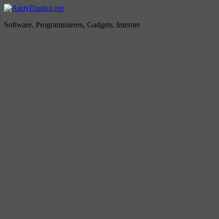
Zum
Inhalt
AndyDunkel.net
Software, Programmieren, Gadgets, Internet
springen