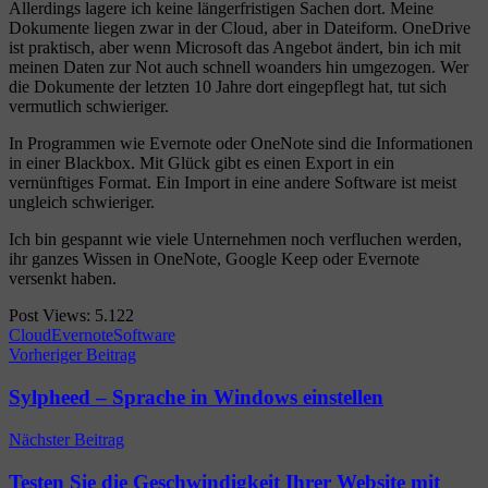
Allerdings lagere ich keine längerfristigen Sachen dort. Meine
Dokumente liegen zwar in der Cloud, aber in Dateiform. OneDrive
ist praktisch, aber wenn Microsoft das Angebot ändert, bin ich mit
meinen Daten zur Not auch schnell woanders hin umgezogen. Wer
die Dokumente der letzten 10 Jahre dort eingepflegt hat, tut sich
vermutlich schwieriger.
In Programmen wie Evernote oder OneNote sind die Informationen
in einer Blackbox. Mit Glück gibt es einen Export in ein
vernünftiges Format. Ein Import in eine andere Software ist meist
ungleich schwieriger.
Ich bin gespannt wie viele Unternehmen noch verfluchen werden,
ihr ganzes Wissen in OneNote, Google Keep oder Evernote
versenkt haben.
Post Views:
5.122
Cloud
Evernote
Software
Beitragsnavigation
Vorheriger Beitrag
Sylpheed – Sprache in Windows einstellen
Nächster Beitrag
Testen Sie die Geschwindigkeit Ihrer Website mit