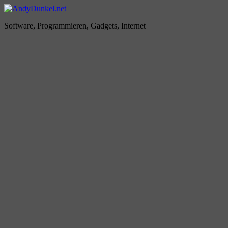
Zum
Inhalt
AndyDunkel.net
Software, Programmieren, Gadgets, Internet
springen