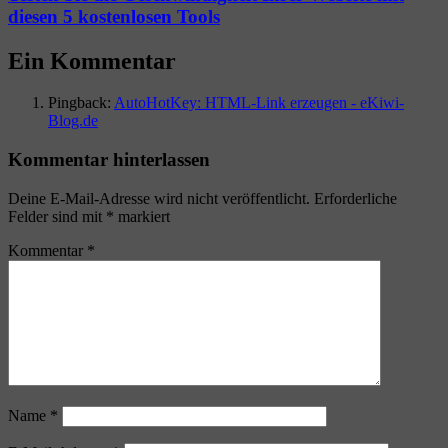
diesen 5 kostenlosen Tools
Ein Kommentar
Pingback:
AutoHotKey: HTML-Link erzeugen - eKiwi-
Blog.de
Kommentar hinterlassen
Deine E-Mail-Adresse wird nicht veröffentlicht.
Erforderliche
Felder sind mit
*
markiert
Kommentar
*
Name
*