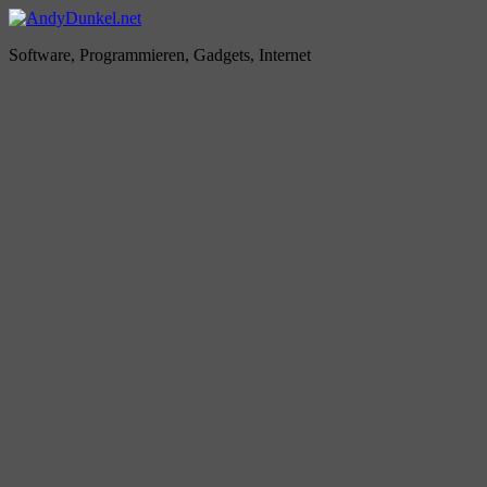
Zum
Inhalt
AndyDunkel.net
Software, Programmieren, Gadgets, Internet
springen