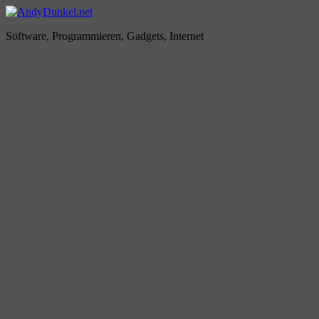
Zum
Inhalt
AndyDunkel.net
Software, Programmieren, Gadgets, Internet
springen