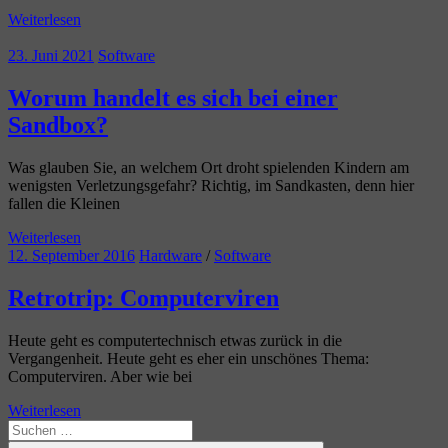
Weiterlesen
23. Juni 2021
Software
Worum handelt es sich bei einer
Sandbox?
Was glauben Sie, an welchem Ort droht spielenden Kindern am
wenigsten Verletzungsgefahr? Richtig, im Sandkasten, denn hier
fallen die Kleinen
Weiterlesen
12. September 2016
Hardware
/
Software
Retrotrip: Computerviren
Heute geht es computertechnisch etwas zurück in die
Vergangenheit. Heute geht es eher ein unschönes Thema:
Computerviren. Aber wie bei
Weiterlesen
Suchen
nach: