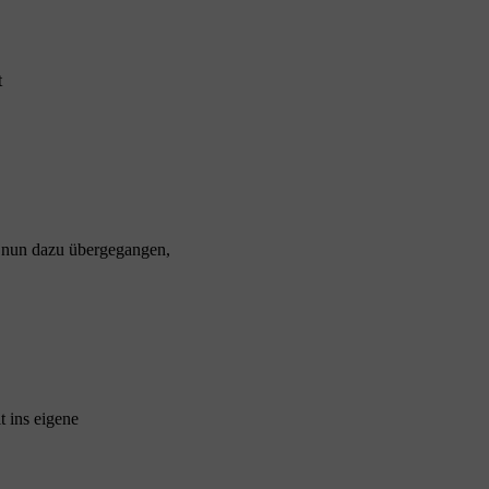
t
h nun dazu übergegangen,
t ins eigene