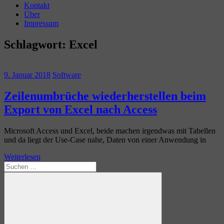
Kontakt
Über
Impressum
Schlagwort:
Excel
9. Januar 2018
Software
Zeilenumbrüche wiederherstellen beim
Export von Excel nach Access
Microsoft Access und Excel, beide machen irgendwas mit Tabellen
und da liegt der Use-Case nahe, Daten von einer Anwendung in
Weiterlesen
Suchen
nach: