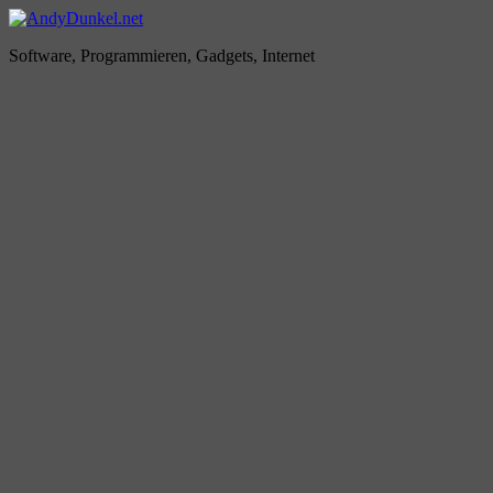
Zum
Inhalt
AndyDunkel.net
Software, Programmieren, Gadgets, Internet
springen