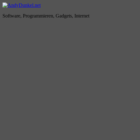
Zum
Inhalt
AndyDunkel.net
Software, Programmieren, Gadgets, Internet
springen