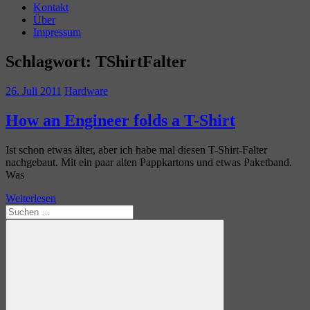
Kontakt
Über
Impressum
Schlagwort:
TShirtFalter
26. Juli 2011
Hardware
How an Engineer folds a T-Shirt
Ist schon etwas älter, aber ich habe mal diesen T-Shirt-Falter
nachgebaut. Mit ein paar alten Pappkartons und etwas Paketband.
Was
Weiterlesen
Suchen
nach: