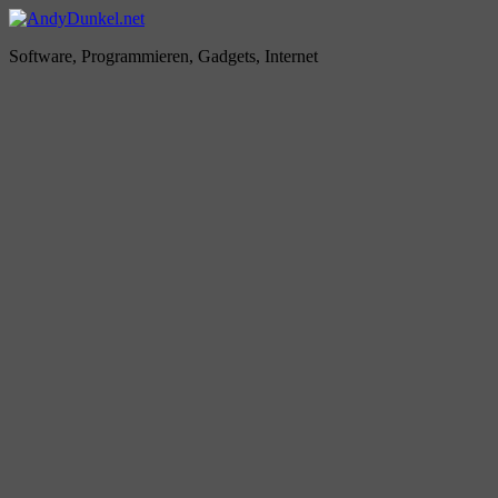
Zum
Inhalt
AndyDunkel.net
Software, Programmieren, Gadgets, Internet
springen