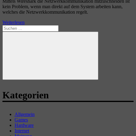
Mittels Wireshark die Netzwerkkommunikation mitzuschneiden ist
kein Problem, wenn man direkt auf dem System arbeiten kann,
welches die Netzwerkkommunikation regelt.
Weiterlesen
Suchen
nach:
Suchen
Kategorien
Allgemein
Games
Hardware
Internet