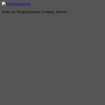
Zum
Inhalt
AndyDunkel.net
Software, Programmieren, Gadgets, Internet
springen