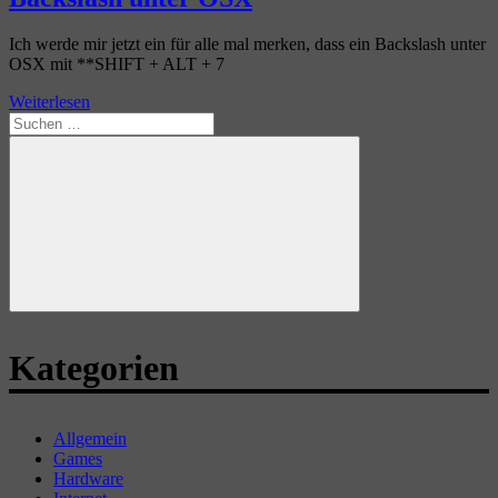
Ich werde mir jetzt ein für alle mal merken, dass ein Backslash unter
OSX mit **SHIFT + ALT + 7
Weiterlesen
Suchen
nach:
Suchen
Kategorien
Allgemein
Games
Hardware