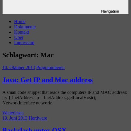
Navigation
Home
Dokumente
Kontakt
Über
Impressum
Schlagwort:
Mac
10. Oktober 2013
Programmieren
Java: Get IP and Mac address
A small code snippet that reads the computers IP and MAC address:
try { InetAddress ip = InetAddress.getLocalHost();
NetworkInterface network;
Weiterlesen
19. Juni 2013
Hardware
Backslash unter OSX