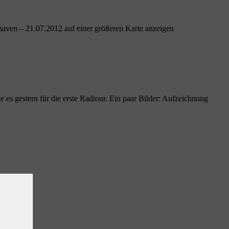
haven – 21.07.2012 auf einer größeren Karte anzeigen
e es gestern für die erste Radtour. Ein paar Bilder: Aufzeichnung