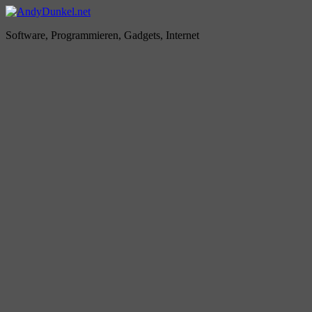
Zum
Inhalt
AndyDunkel.net
Software, Programmieren, Gadgets, Internet
springen