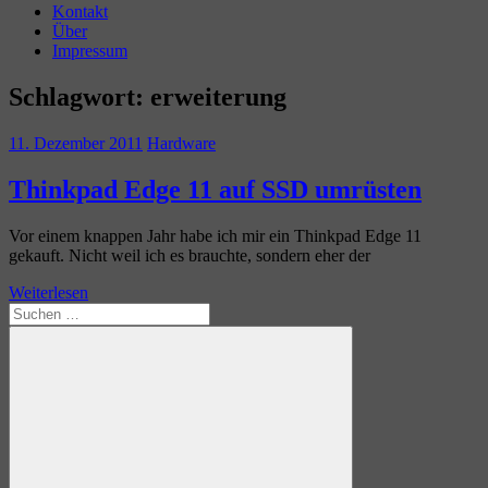
Kontakt
Über
Impressum
Schlagwort:
erweiterung
11. Dezember 2011
Hardware
Thinkpad Edge 11 auf SSD umrüsten
Vor einem knappen Jahr habe ich mir ein Thinkpad Edge 11
gekauft. Nicht weil ich es brauchte, sondern eher der
Weiterlesen
Suchen
nach: