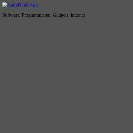
Zum
Inhalt
AndyDunkel.net
Software, Programmieren, Gadgets, Internet
springen