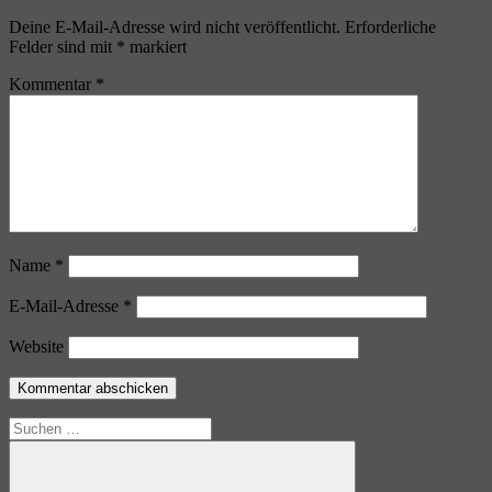
Deine E-Mail-Adresse wird nicht veröffentlicht.
Erforderliche
Felder sind mit
*
markiert
Kommentar
*
Name
*
E-Mail-Adresse
*
Website
Suchen
nach: