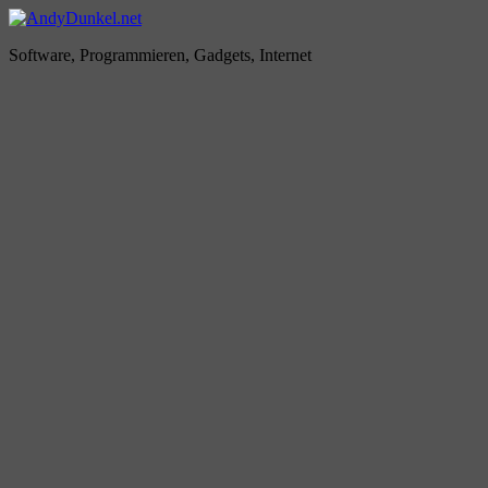
Zum
Inhalt
AndyDunkel.net
Software, Programmieren, Gadgets, Internet
springen