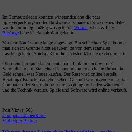
Im Computerladen konnten wir stundenlang die paar
Spielverpackungen oder Hardware anschauen. Es war teuer, daher
wurde nur unregelmäßig was gekauft.
Worms
, Klick & Play,
Bioforge
habe ich damals dort gekauft.
Vor dem Kauf wurde lange abgewägt. Ein schlechtes Spiel konnte
man sich im Grunde nicht erlauben, da von dem schmalen
Taschengeld der Spielspaß für die nächsten Monate reichen musste.
Ob so ein Computerladen heute noch funktionieren würde?
Vermutlich nicht. Statt einer Reparatur kann man heute für wenig
Geld schnell was Neues kaufen. Der Rest wird online bestellt.
Beratung? Braucht man eher selten. Gekauft wird irgendein Laptop,
Computer oder Smartphone. Vorratshaltung im Laden wäre teuer
und die Technik veraltet. Spiele und Software wird online verkauft.
Post Views:
508
Computer
Lübben
Retro
Beitragsnavigation
Vorheriger Beitrag