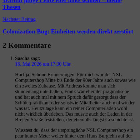
Warum junge Leute eher links wählen – meine
Thesen
Nächster Beitrag
Colonization Bug: Einheiten werden direkt zerstört
2 Kommentare
Sascha
sagt:
16. Mai 2026 um 17:30 Uhr
Hachja. Schöne Erinnerungen. Für mich war der NSL
Computershop Mitte bis Ende der 90er Jahre auch sowas wie
ein zweites Zuhause. Mit Andreas konnte man sich
stundenlang unterhalten, Frank war eher der pragmatische
und hat auch mal mit nem Spruch dafür gesorgt dass der
Schülerpraktikant oder sonstwie Mitarbeiter auch mal wieder
was tat. Heutzutage kann ein reiner Computerladen wohl
nicht wirklich überleben. Das musste auch der Laden in der
Breiten Straße feststellen, der ebenfalls längst Geschichte ist.
Wusstest du, dass der ursprüngliche NSL Computershop ein
paar hunter Meter weiter hinter dem Haus Burglehn auf der