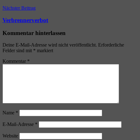
Nächster Beitrag
Verbrennerverbot
Kommentar hinterlassen
Deine E-Mail-Adresse wird nicht veröffentlicht.
Erforderliche
Felder sind mit
*
markiert
Kommentar
*
Name
*
E-Mail-Adresse
*
Website