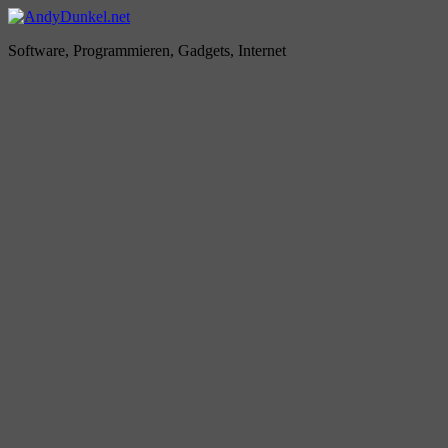
Zum
Inhalt
AndyDunkel.net
Software, Programmieren, Gadgets, Internet
springen