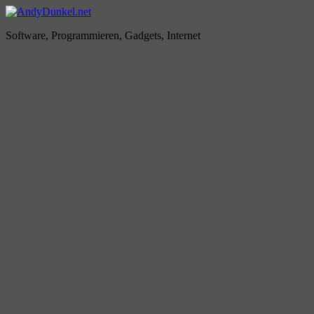
Zum
Inhalt
AndyDunkel.net
Software, Programmieren, Gadgets, Internet
springen