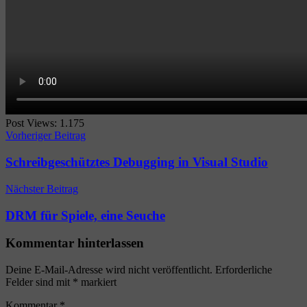
Post Views:
1.175
Beitragsnavigation
Vorheriger Beitrag
Schreibgeschütztes Debugging in Visual Studio
Nächster Beitrag
DRM für Spiele, eine Seuche
Kommentar hinterlassen
Deine E-Mail-Adresse wird nicht veröffentlicht.
Erforderliche
Felder sind mit
*
markiert
Kommentar
*