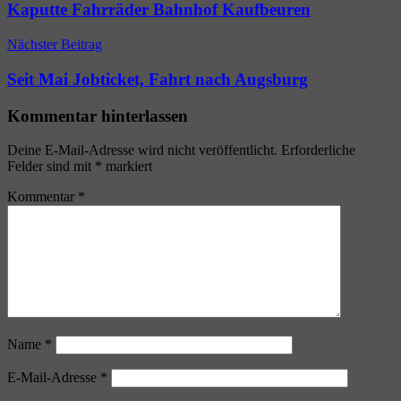
Kaputte Fahrräder Bahnhof Kaufbeuren
Nächster Beitrag
Seit Mai Jobticket, Fahrt nach Augsburg
Kommentar hinterlassen
Deine E-Mail-Adresse wird nicht veröffentlicht.
Erforderliche
Felder sind mit
*
markiert
Kommentar
*
Name
*
E-Mail-Adresse
*