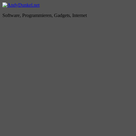
Zum
Inhalt
AndyDunkel.net
Software, Programmieren, Gadgets, Internet
springen