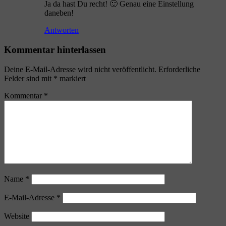
Ja da hast Du recht! 🙂 Genau eine Einstellung
daneben!
Antworten
Kommentar hinterlassen
Deine E-Mail-Adresse wird nicht veröffentlicht.
Erforderliche
Felder sind mit
*
markiert
Kommentar
*
Name
*
E-Mail-Adresse
*
Website