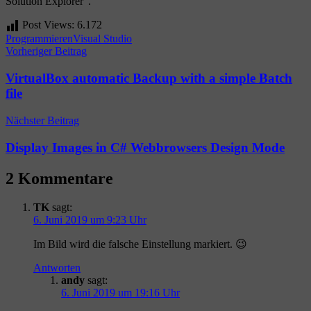
Solution Explorer“.
Post Views:
6.172
Programmieren
Visual Studio
Beitragsnavigation
Vorheriger Beitrag
VirtualBox automatic Backup with a simple Batch
file
Nächster Beitrag
Display Images in C# Webbrowsers Design Mode
2 Kommentare
TK
sagt:
6. Juni 2019 um 9:23 Uhr
Im Bild wird die falsche Einstellung markiert. 😉
Antworten
andy
sagt:
6. Juni 2019 um 19:16 Uhr