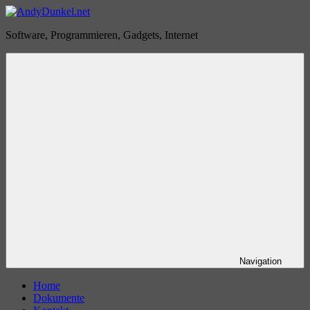
Zum
Inhalt
AndyDunkel.net
Software, Programmieren, Gadgets, Internet
springen
Navigation
Home
Dokumente