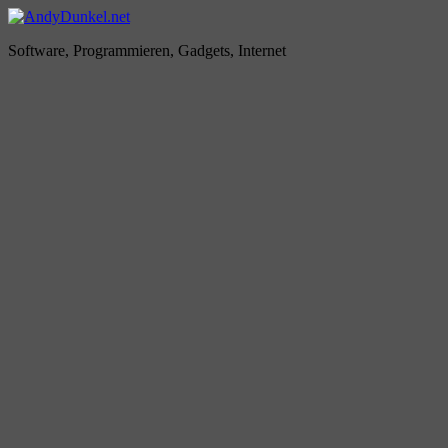
Zum
Inhalt
AndyDunkel.net
Software, Programmieren, Gadgets, Internet
springen