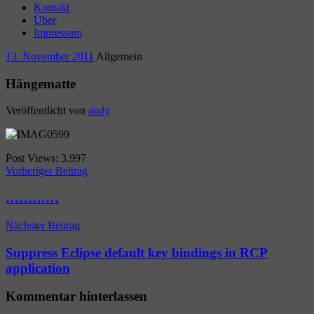
Kontakt
Über
Impressum
13. November 2011
Allgemein
Hängematte
Veröffentlicht von
andy
Post Views:
3.997
Beitragsnavigation
Vorheriger Beitrag
…………
Nächster Beitrag
Suppress Eclipse default key bindings in RCP
application
Kommentar hinterlassen