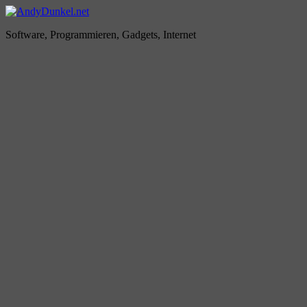
Zum
Inhalt
AndyDunkel.net
Software, Programmieren, Gadgets, Internet
springen