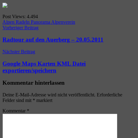
Post Views:
4.494
Alpen Radeln Panorama Alpenverein
Beitragsnavigation
Vorheriger Beitrag
Radtour auf den Auerberg – 20.05.2011
Nächster Beitrag
Google Maps Karten KML Datei
exportieren/speichern
Kommentar hinterlassen
Deine E-Mail-Adresse wird nicht veröffentlicht.
Erforderliche
Felder sind mit
*
markiert
Kommentar
*