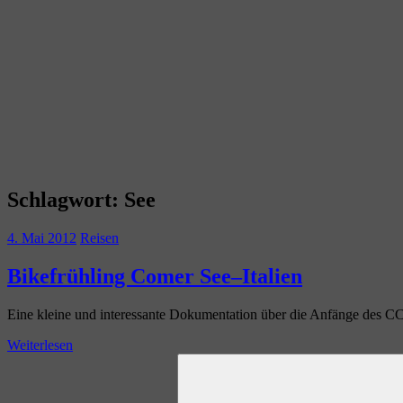
Schlagwort:
See
4. Mai 2012
Reisen
Bikefrühling Comer See–Italien
Eine kleine und interessante Dokumentation über die Anfänge des 
Weiterlesen
Suchen
nach: