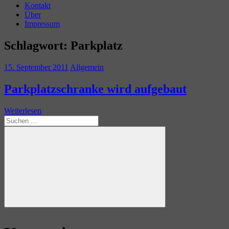
Kontakt
Über
Impressum
Schlagwort:
Parkplatz
15. September 2011
Allgemein
Parkplatzschranke wird aufgebaut
Weiterlesen
Suchen
nach:
Suchen