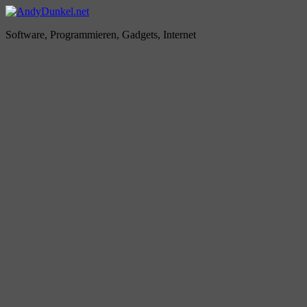
Zum
Inhalt
AndyDunkel.net
Software, Programmieren, Gadgets, Internet
springen